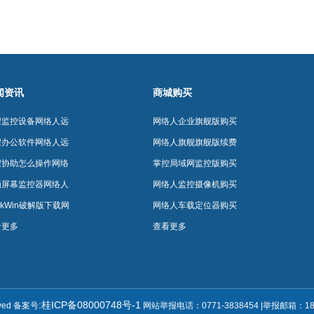
闻资讯
商城购买
程监控设备网络人远
网络人企业旗舰版购买
控制软件网络人远程
程办公软件网络人远
网络人旗舰旗舰版续费
制软件
控制软件网络人远程
程协助怎么操作网络
掌控局域网监控版购买
制软件
远程控制软件网络人
脑屏幕监控器网络人
网络人监控摄像机购买
程控制软件
程控制软件网络人远
rkWin破解版下载网
网络人车载定位器购买
控制软件
人远程控制软件网络
看更多
查看更多
远程控制软件
:桂ICP备08000748号-1
rved 备案号
网站举报电话：0771-3838454 |举报邮箱：1