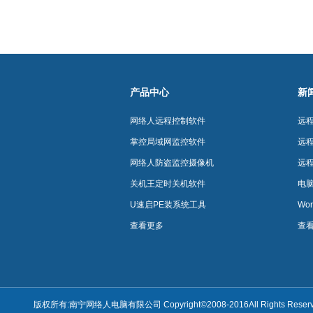
产品中心
新
网络人远程控制软件
远
程
掌控局域网监控软件
远
控
程
网络人防盗监控摄像机
远
控
人
关机王定时关机软件
电
远
远
U速启PE装系统工具
Wo
程
络
查看更多
查
人
版权所有:南宁网络人电脑有限公司 Copyright©2008-2016All Rights Rese