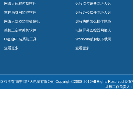
网络人远程控制软件
远程监控设备网络人远
程控制软件网络人远程
掌控局域网监控软件
远程办公软件网络人远
控制软件
程控制软件网络人远程
网络人防盗监控摄像机
远程协助怎么操作网络
控制软件
人远程控制软件网络人
关机王定时关机软件
电脑屏幕监控器网络人
远程控制软件
远程控制软件网络人远
U速启PE装系统工具
WorkWin破解版下载网
程控制软件
络人远程控制软件网络
查看更多
查看更多
人远程控制软件
版权所有:南宁网络人电脑有限公司 Copyright©2008-2016All Rights Reserved 备
举报工作负责人：陈