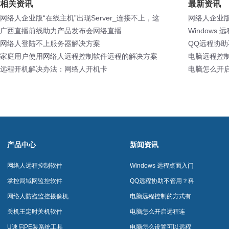
相关资讯
最新资讯
网络人企业版“在线主机”出现Server_连接不上，这
网络人企业版
是为什么呢？
广西直播前线助力产品发布会网络直播
是为什么呢
Windows
网络人登陆不上服务器解决方案
QQ远程协
家庭用户使用网络人远程控制软件远程的解决方案
脑的小可爱
电脑远程控
远程开机解决办法：网络人开机卡
电脑怎么开
产品中心
新闻资讯
网络人远程控制软件
Windows 远程桌面入门
到上手网络人远程控制
掌控局域网监控软件
QQ远程协助不管用？科
软件网络人远程控制软
技大佬如何远程拯救不
网络人防盗监控摄像机
电脑远程控制的方式有
件
会电脑的小可爱？网络
哪些？网络人远程控制
关机王定时关机软件
电脑怎么开启远程连
人远程控制软件网络人
软件网络人远程控制软
接？网络人远程控制软
U速启PE装系统工具
电脑怎么设置可以远程