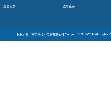
远程控制软件
件
件网络人远程控制软件
连接？网络人远程控制
查看更多
查看更多
软件网络人远程控制软
件
版权所有：南宁网络人电脑有限公司 Copyright©2008-2016All Rights Re