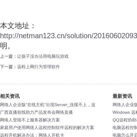
本文地址：
http://netman123.cn/solution/2016060209
明。
上一篇：
让孩子没办法用电脑玩游戏
下一篇：
远程上网行为管理软件
相关资讯
最新资讯
网络人企业版“在线主机”出现Server_连接不上，这
网络人企业版
是为什么呢？
广西直播前线助力产品发布会网络直播
是为什么呢
Windows
网络人登陆不上服务器解决方案
QQ远程协
家庭用户使用网络人远程控制软件远程的解决方案
脑的小可爱
电脑远程控
远程开机解决办法：网络人开机卡
电脑怎么开