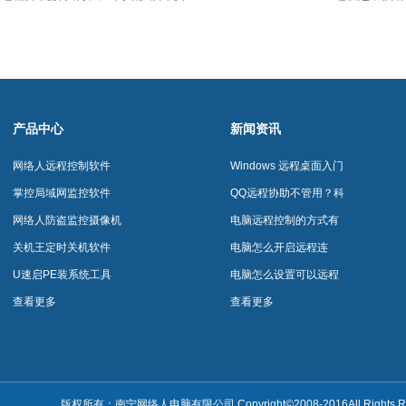
产品中心
新闻资讯
网络人远程控制软件
Windows 远程桌面入门
到上手网络人远程控制
掌控局域网监控软件
QQ远程协助不管用？科
软件网络人远程控制软
技大佬如何远程拯救不
网络人防盗监控摄像机
电脑远程控制的方式有
件
会电脑的小可爱？网络
哪些？网络人远程控制
关机王定时关机软件
电脑怎么开启远程连
人远程控制软件网络人
软件网络人远程控制软
接？网络人远程控制软
U速启PE装系统工具
电脑怎么设置可以远程
远程控制软件
件
件网络人远程控制软件
连接？网络人远程控制
查看更多
查看更多
软件网络人远程控制软
件
版权所有：南宁网络人电脑有限公司 Copyright©2008-2016All Rights Re